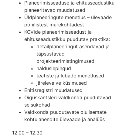
Planeerimisseaduse ja ehitusseadustiku
planeeritavad muudatused
Üldplaneeringute menetlus – ülevaade
põhilistest murekohtadest
KOVide planeerimisseadust ja
ehitusseadustikku puudutav praktika:
detailplaneeringut asendavad ja
täpsustavad
projekteerimistingimused
halduslepingud
teatiste ja lubade menetlused
järelevalve küsimused
Ehitisregistri muudatused
Õiguskantsleri valdkonda puudutavad
seisukohad
Valdkonda puudutavate olulisemate
kohtulahendite ülevaade ja analüüs
12.00 – 12.30