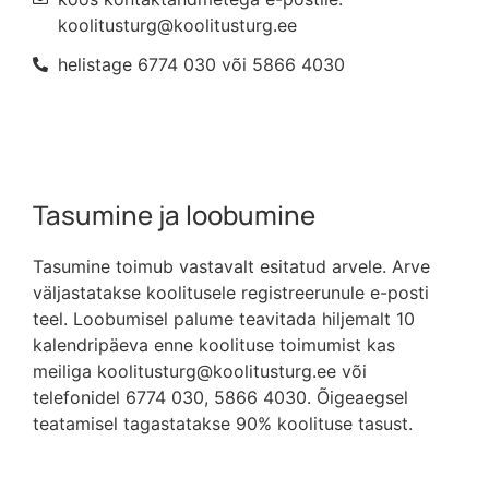
koolitusturg@koolitusturg.ee
helistage 6774 030 või 5866 4030
Tasumine ja loobumine
Tasumine toimub vastavalt esitatud arvele. Arve
väljastatakse koolitusele registreerunule e-posti
teel. Loobumisel palume teavitada hiljemalt 10
kalendripäeva enne koolituse toimumist kas
meiliga koolitusturg@koolitusturg.ee või
telefonidel 6774 030, 5866 4030. Õigeaegsel
teatamisel tagastatakse 90% koolituse tasust.