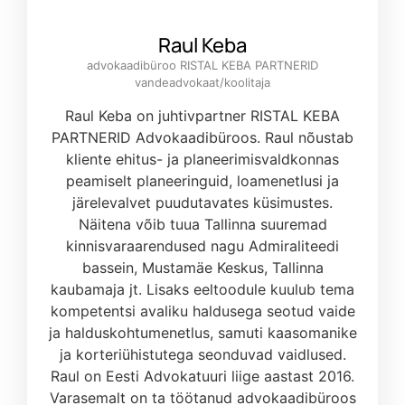
Raul Keba
advokaadibüroo RISTAL KEBA PARTNERID
vandeadvokaat/koolitaja
Raul Keba on juhtivpartner RISTAL KEBA
PARTNERID Advokaadibüroos. Raul nõustab
kliente ehitus- ja planeerimisvaldkonnas
peamiselt planeeringuid, loamenetlusi ja
järelevalvet puudutavates küsimustes.
Näitena võib tuua Tallinna suuremad
kinnisvaraarendused nagu Admiraliteedi
bassein, Mustamäe Keskus, Tallinna
kaubamaja jt. Lisaks eeltoodule kuulub tema
kompetentsi avaliku haldusega seotud vaide
ja halduskohtumenetlus, samuti kaasomanike
ja korteriühistutega seonduvad vaidlused.
Raul on Eesti Advokatuuri liige aastast 2016.
Varasemalt on ta töötanud advokaadibüroos