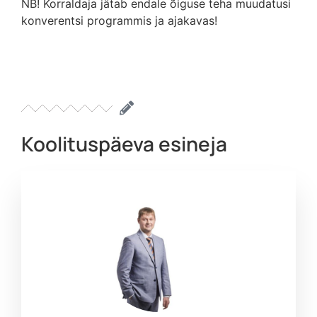
NB! Korraldaja jätab endale õiguse teha muudatusi
konverentsi programmis ja ajakavas!
Koolituspäeva esineja