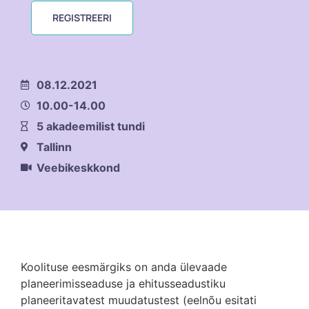
REGISTREERI
08.12.2021
10.00-14.00
5 akadeemilist tundi
Tallinn
Veebikeskkond
Koolituse eesmärgiks on anda ülevaade
planeerimisseaduse ja ehitusseadustiku
planeeritavatest muudatustest (eelnõu esitati