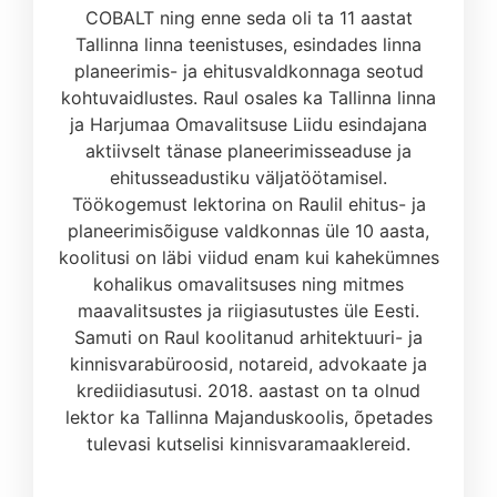
COBALT ning enne seda oli ta 11 aastat
Tallinna linna teenistuses, esindades linna
planeerimis- ja ehitusvaldkonnaga seotud
kohtuvaidlustes. Raul osales ka Tallinna linna
ja Harjumaa Omavalitsuse Liidu esindajana
aktiivselt tänase planeerimisseaduse ja
ehitusseadustiku väljatöötamisel.
Töökogemust lektorina on Raulil ehitus- ja
planeerimisõiguse valdkonnas üle 10 aasta,
koolitusi on läbi viidud enam kui kahekümnes
kohalikus omavalitsuses ning mitmes
maavalitsustes ja riigiasutustes üle Eesti.
Samuti on Raul koolitanud arhitektuuri- ja
kinnisvarabüroosid, notareid, advokaate ja
krediidiasutusi. 2018. aastast on ta olnud
lektor ka Tallinna Majanduskoolis, õpetades
tulevasi kutselisi kinnisvaramaaklereid.