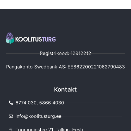
Registrikood: 12912212
Pangakonto Swedbank AS: EE862200221062790483
Kontakt
6774 030, 5866 4030
info@koolitusturg.ee
Toompuiestee 21, Tallinn, Eesti