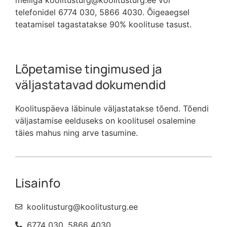
meiliga koolitusturg@koolitusturg.ee või
telefonidel 6774 030, 5866 4030. Õigeaegsel
teatamisel tagastatakse 90% koolituse tasust.
Lõpetamise tingimused ja
väljastatavad dokumendid
Koolituspäeva läbinule väljastatakse tõend. Tõendi
väljastamise eelduseks on koolitusel osalemine
täies mahus ning arve tasumine.
Lisainfo
koolitusturg@koolitusturg.ee
6774 030, 5866 4030