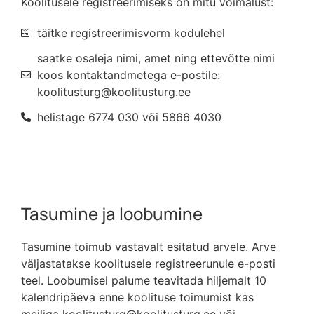
Koolitusele registreerimiseks on mitu võimalust:
täitke registreerimisvorm kodulehel
saatke osaleja nimi, amet ning ettevõtte nimi
koos kontaktandmetega e-postile:
koolitusturg@koolitusturg.ee
helistage 6774 030 või 5866 4030
Tasumine ja loobumine
Tasumine toimub vastavalt esitatud arvele. Arve
väljastatakse koolitusele registreerunule e-posti
teel. Loobumisel palume teavitada hiljemalt 10
kalendripäeva enne koolituse toimumist kas