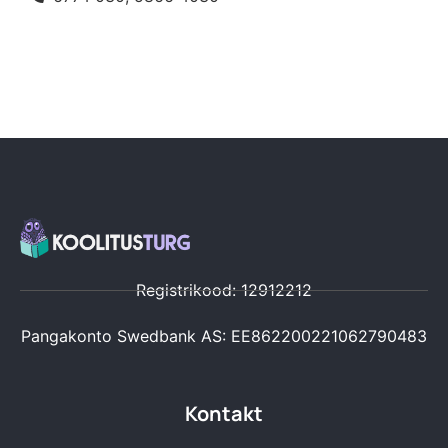
Registrikood: 12912212
Pangakonto Swedbank AS: EE862200221062790483
Kontakt