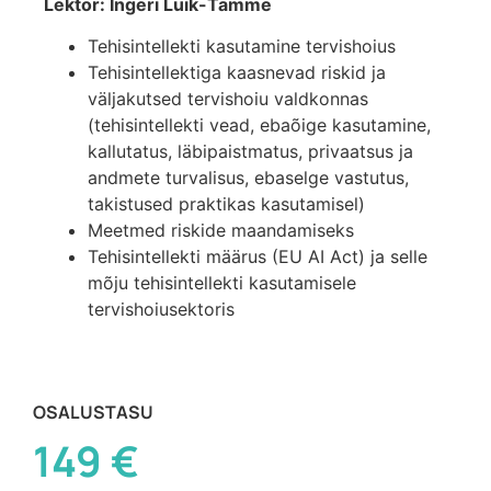
Lektor: Ingeri Luik-Tamme
Tehisintellekti kasutamine tervishoius
Tehisintellektiga kaasnevad riskid ja
väljakutsed tervishoiu valdkonnas
(tehisintellekti vead, ebaõige kasutamine,
kallutatus, läbipaistmatus, privaatsus ja
andmete turvalisus, ebaselge vastutus,
takistused praktikas kasutamisel)
Meetmed riskide maandamiseks
Tehisintellekti määrus (EU AI Act) ja selle
mõju tehisintellekti kasutamisele
tervishoiusektoris
OSALUSTASU
149 €