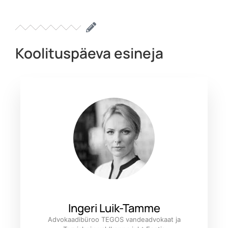
Koolituspäeva esineja
Ingeri Luik-Tamme
Advokaadibüroo TEGOS vandeadvokaat ja