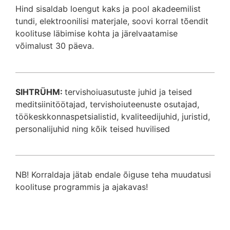
Hind sisaldab loengut kaks ja pool akadeemilist
tundi, elektroonilisi materjale, soovi korral tõendit
koolituse läbimise kohta ja järelvaatamise
võimalust 30 päeva.
SIHTRÜHM:
tervishoiuasutuste juhid ja teised
meditsiinitöötajad, tervishoiuteenuste osutajad,
töökeskkonnaspetsialistid, kvaliteedijuhid, juristid,
personalijuhid ning kõik teised huvilised
NB! Korraldaja jätab endale õiguse teha muudatusi
koolituse programmis ja ajakavas!