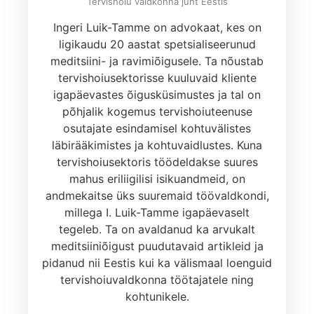
Tervishoiu valdkonna juht Eestis
Ingeri Luik-Tamme on advokaat, kes on
ligikaudu 20 aastat spetsialiseerunud
meditsiini- ja ravimiõigusele. Ta nõustab
tervishoiusektorisse kuuluvaid kliente
igapäevastes õigusküsimustes ja tal on
põhjalik kogemus tervishoiuteenuse
osutajate esindamisel kohtuvälistes
läbirääkimistes ja kohtuvaidlustes. Kuna
tervishoiusektoris töödeldakse suures
mahus eriliigilisi isikuandmeid, on
andmekaitse üks suuremaid töövaldkondi,
millega I. Luik-Tamme igapäevaselt
tegeleb. Ta on avaldanud ka arvukalt
meditsiiniõigust puudutavaid artikleid ja
pidanud nii Eestis kui ka välismaal loenguid
tervishoiuvaldkonna töötajatele ning
kohtunikele.