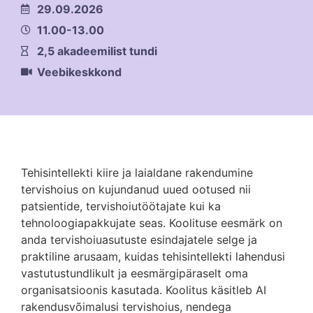
29.09.2026
11.00-13.00
2,5 akadeemilist tundi
Veebikeskkond
Tehisintellekti kiire ja laialdane rakendumine
tervishoius on kujundanud uued ootused nii
patsientide, tervishoiutöötajate kui ka
tehnoloogiapakkujate seas. Koolituse eesmärk on
anda tervishoiuasutuste esindajatele selge ja
praktiline arusaam, kuidas tehisintellekti lahendusi
vastutustundlikult ja eesmärgipäraselt oma
organisatsioonis kasutada. Koolitus käsitleb AI
rakendusvõimalusi tervishoius, nendega