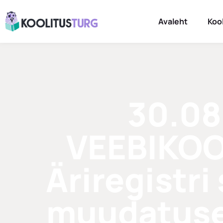
Avaleht
Koo
30.08
VEEBIKOO
Äriregistr
muudatuse