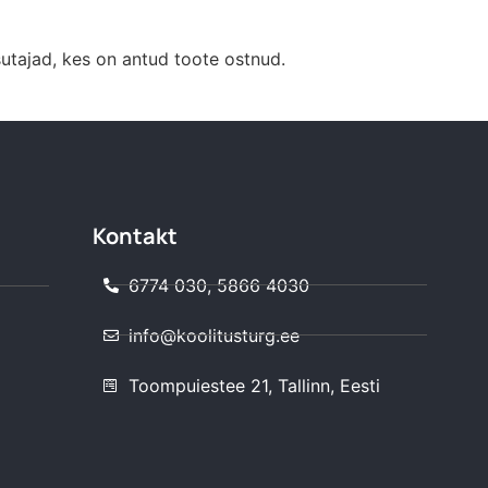
sutajad, kes on antud toote ostnud.
Kontakt
6774 030, 5866 4030
info@koolitusturg.ee
Toompuiestee 21, Tallinn, Eesti