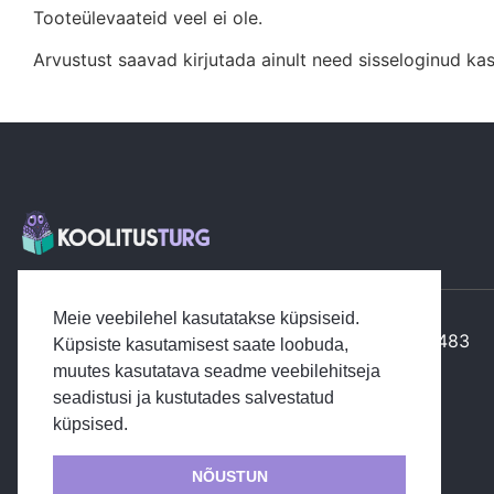
Tooteülevaateid veel ei ole.
Arvustust saavad kirjutada ainult need sisseloginud ka
Registrikood: 12912212
Meie veebilehel kasutatakse küpsiseid.
Pangakonto Swedbank AS: EE862200221062790483
Küpsiste kasutamisest saate loobuda,
muutes kasutatava seadme veebilehitseja
seadistusi ja kustutades salvestatud
küpsised.
NÕUSTUN