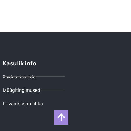
Kasulik info
Kuidas osaleda
Müügitingimused
Privaatsuspoliitika