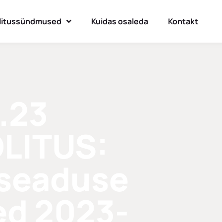
litussündmused
Kuidas osaleda
Kontakt
.23
LITUS:
i seaduse
d 2023-