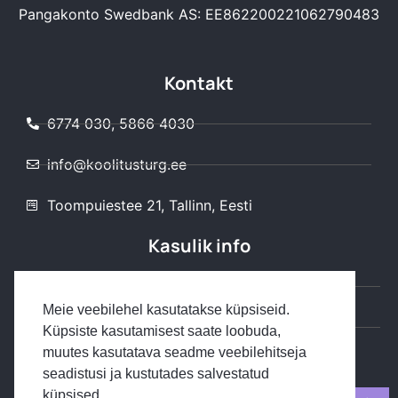
Pangakonto Swedbank AS: EE862200221062790483
Kontakt
6774 030, 5866 4030
info@koolitusturg.ee
Toompuiestee 21, Tallinn, Eesti
Kasulik info
Kuidas osaleda
Meie veebilehel kasutatakse küpsiseid.
Müügitingimused
Küpsiste kasutamisest saate loobuda,
muutes kasutatava seadme veebilehitseja
Privaatsuspoliitika
seadistusi ja kustutades salvestatud
küpsised.