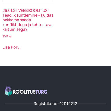
26.01.23 VEEBIKOOLITUS:
Teadlik suhtlemine – kuidas
hakkama saada
konfliktidega ja kehtestava
käitumisega?
159
€
Lisa korvi
Registrikood: 12912212