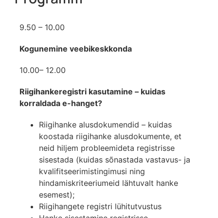
9.50 – 10.00
Kogunemine veebikeskkonda
10.00– 12.00
Riigihankeregistri kasutamine – kuidas
korraldada e-hanget?
Riigihanke alusdokumendid – kuidas
koostada riigihanke alusdokumente, et
neid hiljem probleemideta registrisse
sisestada (kuidas sõnastada vastavus- ja
kvalifitseerimistingimusi ning
hindamiskriteeriumeid lähtuvalt hanke
esemest);
Riigihangete registri lühitutvustus