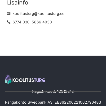
Lisainfo
koolitusturg@koolitusturg.ee
6774 030, 5866 4030
Registrikood: 12912212
Pangakonto Swedbank AS: EE862200221062790483