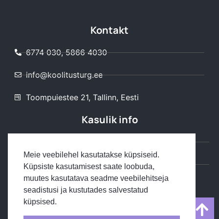
Kontakt
6774 030, 5866 4030
info@koolitusturg.ee
Toompuiestee 21, Tallinn, Eesti
Kasulik info
Kuidas osaleda
Meie veebilehel kasutatakse küpsiseid.
Müügitingimused
Küpsiste kasutamisest saate loobuda,
muutes kasutatava seadme veebilehitseja
Privaatsuspoliitika
seadistusi ja kustutades salvestatud
küpsised.