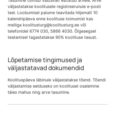
Tasumine toimub vastavalt esitatud arvele. Arve
väljastatakse koolitusele registreerunule e-posti
teel. Loobumisel palume teavitada hiljemalt 10
kalendripäeva enne koolituse toimumist kas
meiliga koolitusturg@koolitusturg.ee või
telefonidel 6774 030, 5866 4030. Õigeaegsel
teatamisel tagastatakse 90% koolituse tasust.
Lõpetamise tingimused ja
väljastatavad dokumendid
Koolituspäeva läbinule väljastatakse tõend. Tõendi
väljastamise eelduseks on koolitusel osalemine
täies mahus ning arve tasumine.