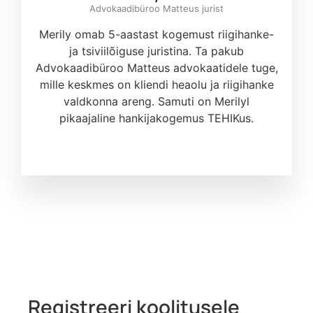
Advokaadibüroo Matteus jurist
Merily omab 5-aastast kogemust riigihanke-
ja tsiviilõiguse juristina. Ta pakub
Advokaadibüroo Matteus advokaatidele tuge,
mille keskmes on kliendi heaolu ja riigihanke
valdkonna areng. Samuti on Merilyl
pikaajaline hankijakogemus TEHIKus.
Registreeri koolitusele