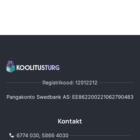
Registrikood: 12912212
Pangakonto Swedbank AS: EE862200221062790483
Kontakt
6774 030, 5866 4030