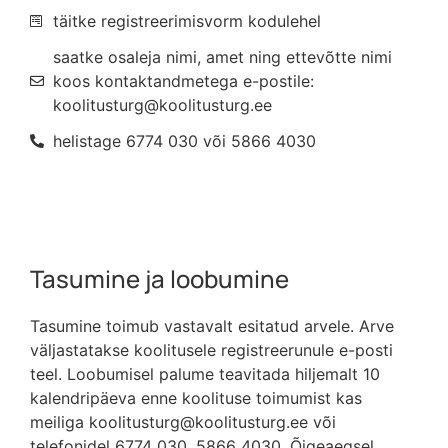
täitke registreerimisvorm kodulehel
saatke osaleja nimi, amet ning ettevõtte nimi
koos kontaktandmetega e-postile:
koolitusturg@koolitusturg.ee
helistage 6774 030 või 5866 4030
Tasumine ja loobumine
Tasumine toimub vastavalt esitatud arvele. Arve
väljastatakse koolitusele registreerunule e-posti
teel. Loobumisel palume teavitada hiljemalt 10
kalendripäeva enne koolituse toimumist kas
meiliga koolitusturg@koolitusturg.ee või
telefonidel 6774 030, 5866 4030. Õigeaegsel