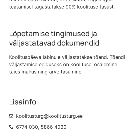
teatamisel tagastatakse 90% koolituse tasust.
Lõpetamise tingimused ja
väljastatavad dokumendid
Koolituspäeva läbinule väljastatakse tõend. Tõendi
väljastamise eelduseks on koolitusel osalemine
täies mahus ning arve tasumine.
Lisainfo
koolitusturg@koolitusturg.ee
6774 030, 5866 4030