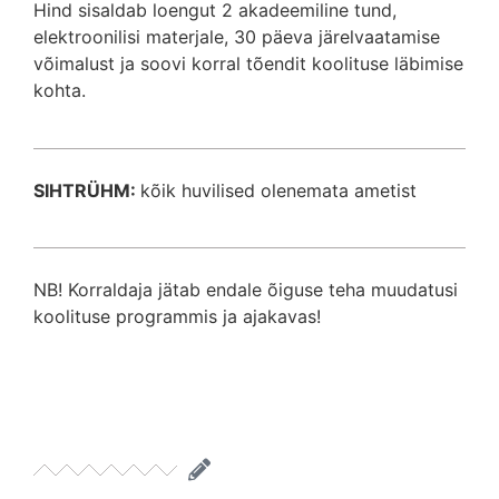
Hind sisaldab loengut 2 akadeemiline tund,
elektroonilisi materjale, 30 päeva järelvaatamise
võimalust ja soovi korral tõendit koolituse läbimise
kohta.
SIHTRÜHM:
kõik huvilised olenemata ametist
NB! Korraldaja jätab endale õiguse teha muudatusi
koolituse programmis ja ajakavas!